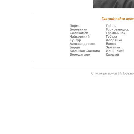
Где ещё найти деву
Пермь
Гайны
Березники
Горнозаводск
Соликамск
Гремячинск
Чайковский
Губаха
Кунгур
Добрянка
Александровск
Елово
Барда
Зюкайка
Большая Соснова
Ильинский
Верещагино
Карагай
Cписок регионов |
© love.no