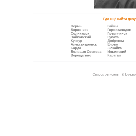
Где ещё найти деву
Пермь
Гайны
Березники
Горнозаводск
Соликамск
Гремячинск
Чайковский
Губаха
Кунгур
Добрянка
Александровск
Елово
Барда
Зюкайка
Большая Соснова
Ильинский
Верещагино
Карагай
Cписок регионов |
© love.no