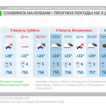
погода в славянске-на-кубани | славянск-на-кубани прогноз погоды |
СЛАВЯНСК-НА-КУБАНИ - ПРОГНОЗ ПОГОДЫ НА 3 
8 Августа, Суббота
9 Августа, Воскресенье
1
УТРО
ДЕНЬ
ВЕЧЕР
НОЧЬ
УТРО
ДЕНЬ
ВЕЧЕР
НО
+28°
+37°
+24°
+24°
+23°
+33°
+26°
+2
5
4
5
1
0
6
3
756
755
756
755
756
755
757
75
Погода в городах
Армавир
|
Анапа
|
Абинск
|
Апшеронск
|
Белореченс
Краснодарского Края:
Краснодар
|
Лабинск
|
Новороссийск
|
Новокубанск
|
|
Хадыженск
© NOVOKUBANKA.RU
Прогноз погоды в городах Краснодарского Края