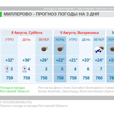
погода в миллерово | миллерово прогноз пог
МИЛЛЕРОВО - ПРОГНОЗ ПОГОДЫ НА 3 ДНЯ
8 Августа, Суббота
9 Августа, Воскресенье
1
УТРО
ДЕНЬ
ВЕЧЕР
НОЧЬ
УТРО
ДЕНЬ
ВЕЧЕР
НО
+32°
+36°
+26°
+22°
+21°
+33°
+24°
+1
3
4
3
5
4
6
7
759
758
758
758
758
758
760
76
Погода в городах
Ростов-на-Дону
|
Азов
|
Батайск
|
Волгодонск
|
Гуков
Ростовской Области:
Белая Калитва
|
Зерноград
|
Константиновск
|
Крас
© NOVOKUBANKA.RU
Прогноз погоды в городах Ростовской Области