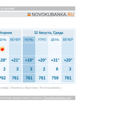
я в котово
 Вторник
12 Августа, Среда
ДЕНЬ
ВЕЧЕР
НОЧЬ
УТРО
ДЕНЬ
ВЕЧЕР
+28°
+21°
+19°
+20°
+31°
+20°
2
3
3
2
6
3
762
761
761
761
759
761
ловка
|
Ленинск
|
Фролово
|
Котельниково
|
ля Котово предоставлен сервисом
"OpenWeatherMap.org"