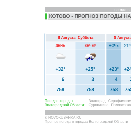
погода в 
КОТОВО - ПРОГНОЗ ПОГОДЫ НА
8 Августа, Суббота
9 Август
ДЕНЬ
ВЕЧЕР
НОЧЬ
УТР
+32°
+25°
+23°
+2
6
3
4
759
758
758
75
Погода в городах
Волгоград
|
Серафимови
Волгоградской Области:
Суровикино
|
Палласовка
© NOVOKUBANKA.RU
Прогноз погоды в городах Волгоградской Области