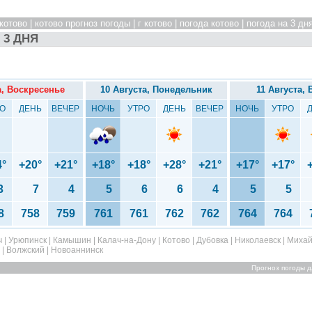
котово | котово прогноз погоды | г котово | погода котово | погода на 3 дн
 3 ДНЯ
а, Воскресенье
10 Августа, Понедельник
11 Августа,
О
ДЕНЬ
ВЕЧЕР
НОЧЬ
УТРО
ДЕНЬ
ВЕЧЕР
НОЧЬ
УТРО
4°
+20°
+21°
+18°
+18°
+28°
+21°
+17°
+17°
3
7
4
5
6
6
4
5
5
8
758
759
761
761
762
762
764
764
ч
|
Урюпинск
|
Камышин
|
Калач-на-Дону
|
Котово
|
Дубовка
|
Николаевск
|
Михай
|
Волжский
|
Новоаннинск
Прогноз погоды д