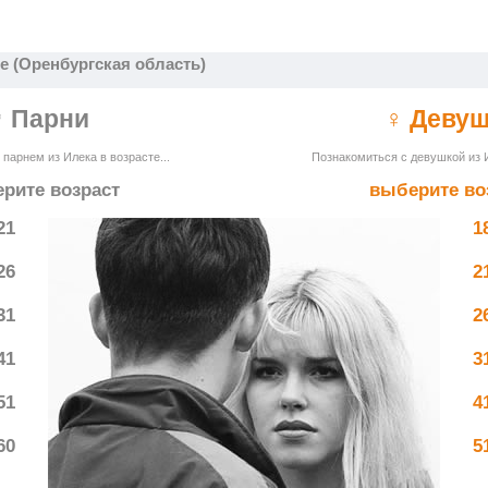
е (Оренбургская область)
♂ Парни
♀ Деву
парнем из Илека в возрасте...
Познакомиться с девушкой из И
рите возраст
выберите во
21
1
26
2
31
2
41
3
51
4
60
5