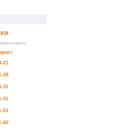
шки
лека в возрасте...
зраст
8-21
1-26
6-31
1-41
1-51
1-60