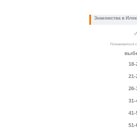
Знакомства в Илек
Познакомиться с 
выбе
18-
21-
26-
31-
41-
51-