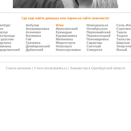
Где ещё найти девушку или парня на сайте знакомств:
енбург
Акбулак
Илек
Новоуральск
Соль-Ил
ск
Аккермановка
Ириклинский
Октябрьское
Сорочин
зулук
Асекеево
Кувандык
Первомайский
Ташла
вотроицк
Беляевка
Курманаевка
Переволоцкий
Тоцкое
гуруслан
Гай
Матвеевка
Пономаревка
Тюльган
дулино
Грачевка
Медногорск
Саракташ
Шарлык
амовка
Домбаровский
Новоорск
Светлый
Энергет
дырлинский
Дубенский
Новосергиевка
Северное
Ясный
Cписок регионов |
© love.novokubanka.ru |
Знакомства в Оренбургской области