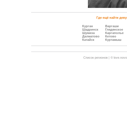
Где ещё найти деву
Курган
Варгаши
Шадринск
Глядянское
Шумиха
Каргаполье
Далматово
Кетово
Катайск
Куртамыш
Cписок регионов |
© love.novo